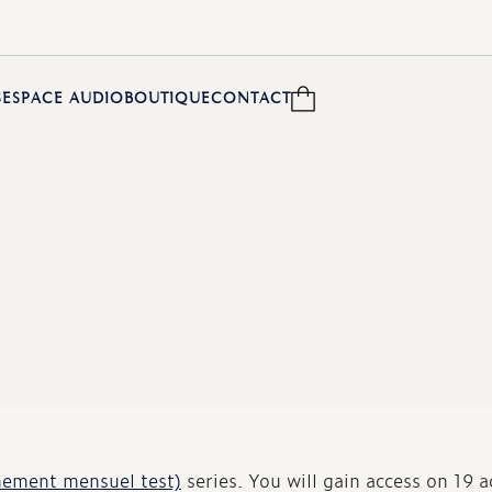
S
ESPACE AUDIO
BOUTIQUE
CONTACT
nement mensuel test)
series. You will gain access on 19 