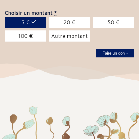
Choisir un montant
*
5
€
20
€
50
€
100
€
Autre montant
Faire un don
»