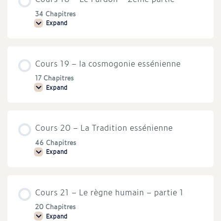
1ère
partie
34 Chapitres
Expand
Cours
18
–
Le
Pardon
Cours 19 – la cosmogonie essénienne
–
2ème
partie
17 Chapitres
Expand
Cours
19
–
la
cosmogonie
Cours 20 – La Tradition essénienne
essénienne
46 Chapitres
Expand
Cours
20
–
La
Tradition
Cours 21 – Le règne humain – partie 1
essénienne
20 Chapitres
Expand
Cours