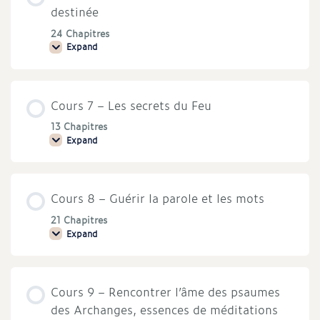
nouvelle
destinée
révélation
du
24 Chapitres
monde
Expand
divin
Cours
pour
6
notre
–
époque
Marche
vers
Cours 7 – Les secrets du Feu
ta
véritable
destinée
13 Chapitres
Expand
Cours
7
–
Les
secrets
Cours 8 – Guérir la parole et les mots
du
Feu
21 Chapitres
Expand
Cours
8
–
Guérir
la
Cours 9 – Rencontrer l’âme des psaumes
parole
et
des Archanges, essences de méditations
les