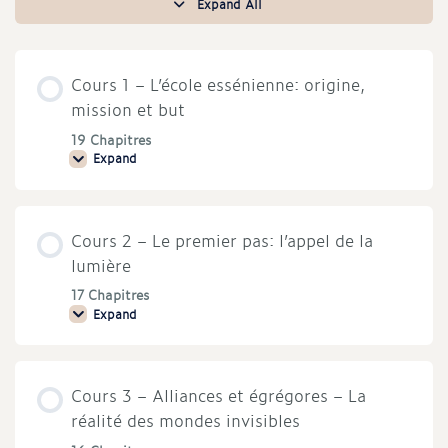
Expand All
Cours
Cours 1 – L’école essénienne: origine,
mission et but
19 Chapitres
Expand
Cours
1
–
L’école
essénienne:
Cours 2 – Le premier pas: l’appel de la
origine,
mission
lumière
et
but
17 Chapitres
Expand
Cours
2
–
Le
premier
Cours 3 – Alliances et égrégores – La
pas:
l’appel
réalité des mondes invisibles
de
la