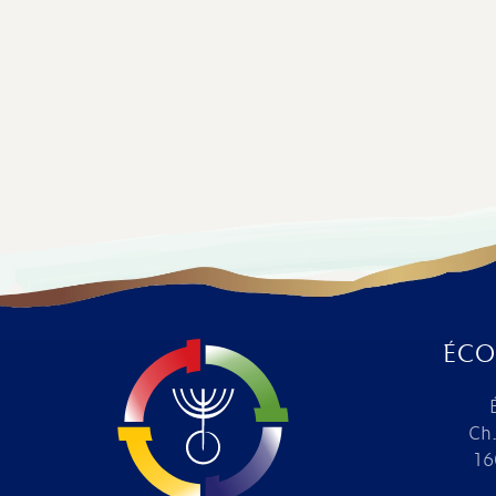
ÉCO
Ch.
16