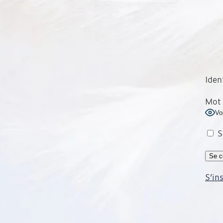
Iden
Mot 
Vo
S
S’in